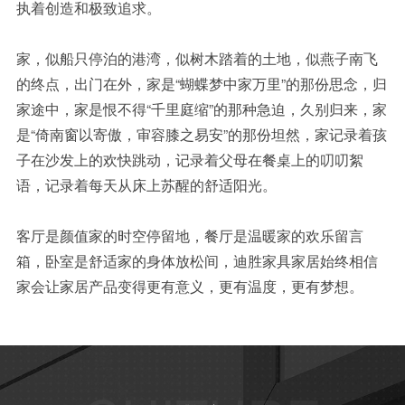
执着创造和极致追求。
家，似船只停泊的港湾，似树木踏着的土地，似燕子南飞
的终点，出门在外，家是“蝴蝶梦中家万里”的那份思念，归
家途中，家是恨不得“千里庭缩”的那种急迫，久别归来，家
是“倚南窗以寄傲，审容膝之易安”的那份坦然，家记录着孩
子在沙发上的欢快跳动，记录着父母在餐桌上的叨叨絮
语，记录着每天从床上苏醒的舒适阳光。
客厅是颜值家的时空停留地，餐厅是温暖家的欢乐留言
箱，卧室是舒适家的身体放松间，迪胜家具家居始终相信
家会让家居产品变得更有意义，更有温度，更有梦想。