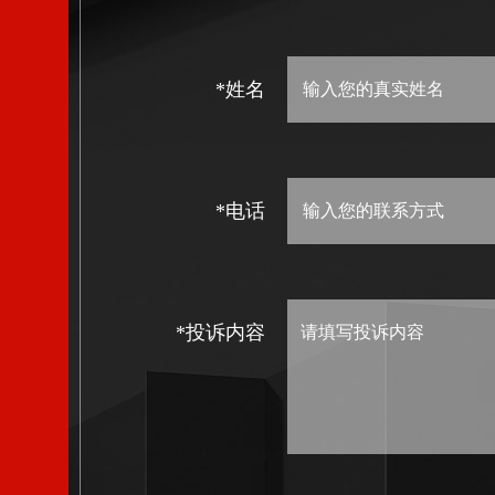
*姓名
*电话
*投诉内容