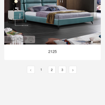
2125
1
<
2
3
>