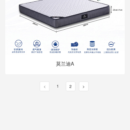
莫兰迪A
1
<
2
>