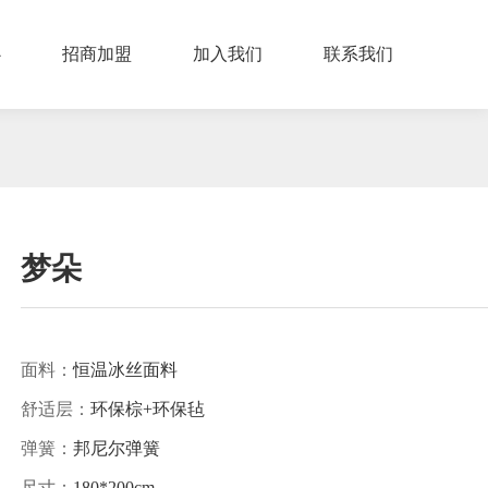
心
招商加盟
加入我们
联系我们
梦朵
面料：
恒温冰丝面料
舒适层：
环保棕+环保毡
弹簧：
邦尼尔弹簧
尺寸：
180*200cm