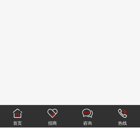
薪资福利：
1、负责全屋品牌招商，开发客户，完成每月公司下达
1、高待遇：高底薪高提成+年终奖+英雄奖+五险一
的招商任务；
金；
2、定期拜访客户及回访，积累招商客户资源；
2、快成长：市场资源充裕，招商政策利好；
3、谈判、发展意向加盟商户，从而达成合作签约。
3、培训多：月度培训，提升综合能力；
4、晋级多：招商科长、招商总监、区域经理、大区经
任职要求：
理。
1、大专学历及以上；
2、2年以上市场拓展、招商行业工作经验，有建材家
申请
居行业招商经验，熟悉加盟和招商模式者优先考虑；
3、良好的人际沟通能力、谈判能力，有责任心，适应
出差，抗压力器。
薪资福利：
1、高待遇：高底薪高提成+年终奖+英雄奖+五险一
金；
首页
招商
咨询
热线
2、快成长：市场资源充裕，招商政策利好；
3、培训多：月度培训，提升综合能力；