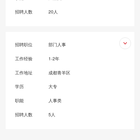
招聘人数
20人
岗位职责：
招聘职位
部门人事
1、负责全屋品牌招商，开发客户，完成每月公司下达
的招商任务；
工作经验
1-2年
2、定期拜访客户及回访，积累招商客户资源；
3、谈判、发展意向加盟商户，从而达成合作签约。
工作地址
成都青羊区
任职要求：
学历
大专
1、大专学历及以上；
职能
人事类
2、2年以上市场拓展、招商行业工作经验，有建材家
居行业招商经验，熟悉加盟和招商模式者优先考虑；
招聘人数
5人
3、良好的人际沟通能力、谈判能力，有责任心，适应
出差，抗压力器。
岗位职责：