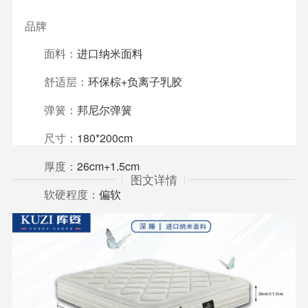
品牌
面料：
进口纳米面料
舒适层：
环保棕+负离子乳胶
弹簧：
邦尼尔弹簧
尺寸：
180*200cm
厚度：
26cm+1.5cm
图文详情
软硬程度：
偏软
质保详情：
内胆质保30年
规格
类型
面料