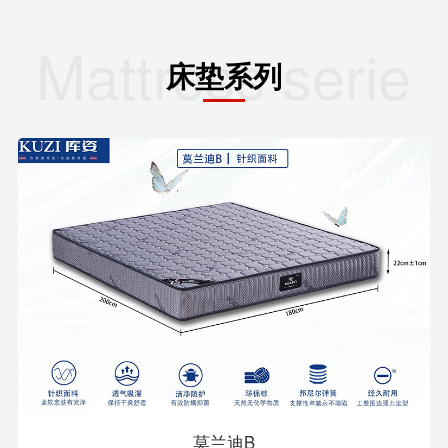
Mattress series
床垫系列
莫兰迪B