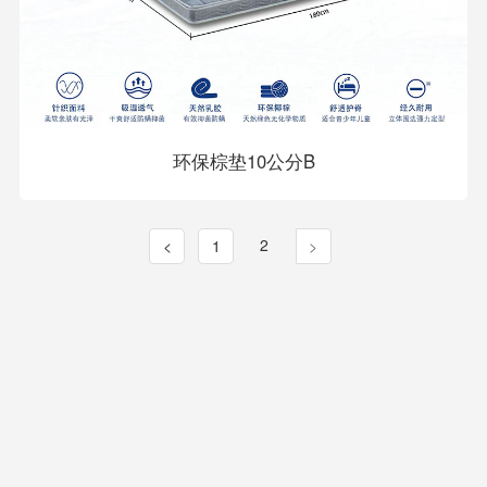
环保棕垫10公分B
2
<
1
>