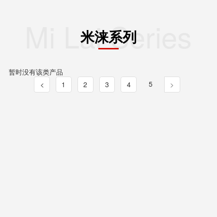
Mi Lai Series
米涞系列
暂时没有该类产品
5
<
1
2
3
4
>